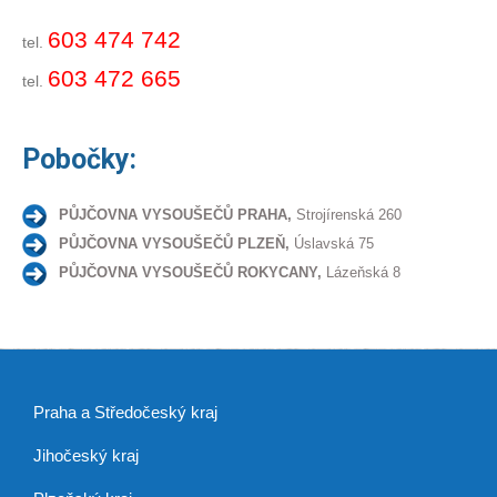
603 474 742
tel.
603 472 665
tel.
Pobočky:
PŮJČOVNA VYSOUŠEČŮ PRAHA,
Strojírenská 260
PŮJČOVNA VYSOUŠEČŮ PLZEŇ,
Úslavská 75
PŮJČOVNA VYSOUŠEČŮ ROKYCANY,
Lázeňská 8
Praha a Středočeský kraj
Jihočeský kraj