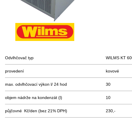
Odvlhčovač typ
WILMS KT 60
provedení
kovové
max. odvlhčovací výkon l/ 24 hod
30
objem nádrže na kondenzát (l)
10
půjčovné Kč/den (bez 21% DPH)
230,-