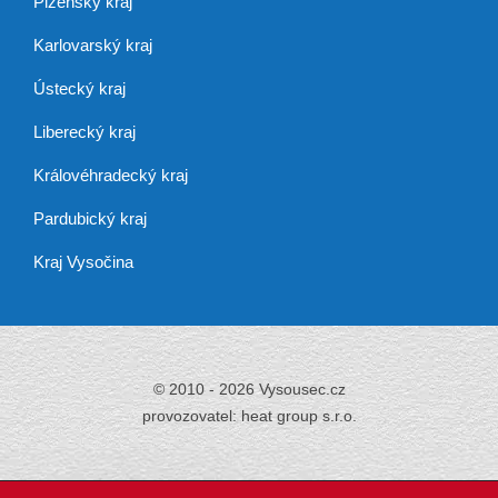
Plzeňský kraj
Karlovarský kraj
Ústecký kraj
Liberecký kraj
Královéhradecký kraj
Pardubický kraj
Kraj Vysočina
© 2010 - 2026 Vysousec.cz
provozovatel: heat group s.r.o.
Již přes 30 let
zajišťujeme odstraňování