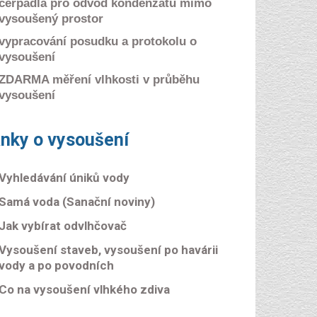
čerpadla pro odvod kondenzátu mimo
vysoušený prostor
vypracování posudku a protokolu o
vysoušení
ZDARMA měření vlhkosti v průběhu
vysoušení
ánky o vysoušení
Vyhledávání úniků vody
Samá voda (Sanační noviny)
Jak vybírat odvlhčovač
Vysoušení staveb, vysoušení po havárii
vody a po povodních
Co na vysoušení vlhkého zdiva