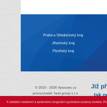
Praha a Středočeský kraj
Jihočeský kraj
Plzeňský kraj
Již př
© 2010 - 2026 Vysousec.cz
provozovatel: heat group s.r.o.
tak n
K ukládání nastavení a správnému fungování využíváme soubory cookies. Pou