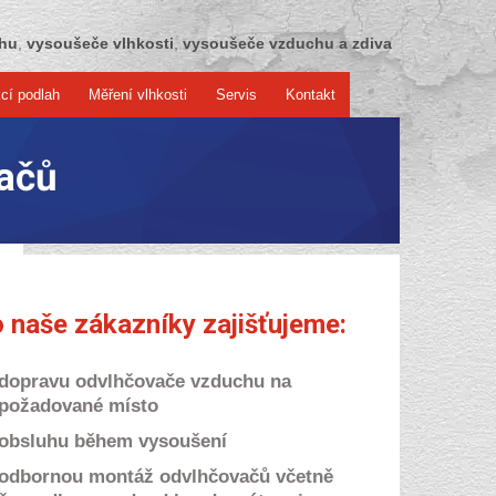
chu
,
vysoušeče vlhkosti
,
vysoušeče vzduchu a zdiva
cí podlah
Měření vlhkosti
Servis
Kontakt
ačů
 naše zákazníky zajišťujeme:
dopravu odvlhčovače vzduchu na
požadované místo
obsluhu během vysoušení
odbornou montáž odvlhčovačů včetně