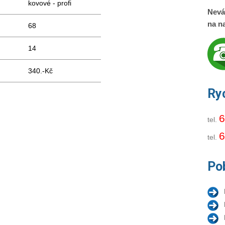
kovové - profi
Nevá
na na
68
14
340.-Kč
Ry
6
tel.
6
tel.
Po