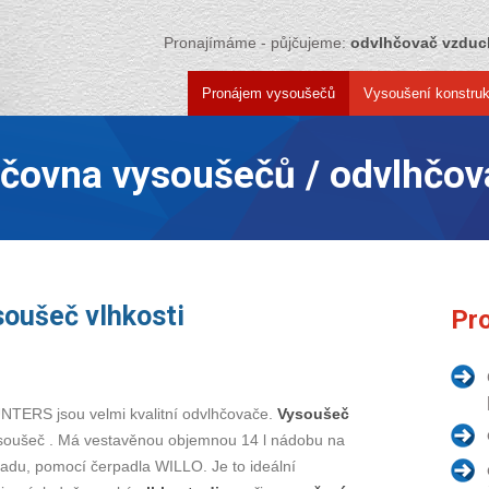
Pronajímáme - půjčujeme:
odvlhčovač vzdu
Pronájem vysoušečů
Vysoušení konstruk
jčovna vysoušečů / odvlhčov
oušeč vlhkosti
Pro
NTERS jsou velmi kvalitní odvlhčovače.
Vysoušeč
soušeč . Má vestavěnou objemnou 14 l nádobu na
du, pomocí čerpadla WILLO. Je to ideální