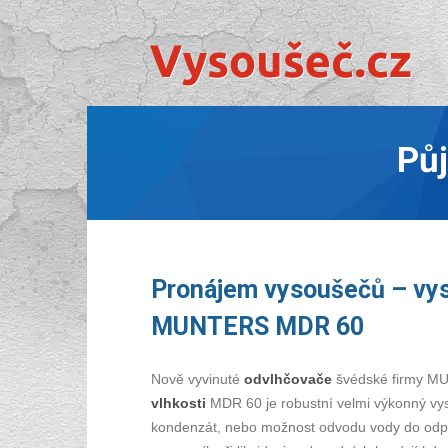
Pů
Pronájem vysoušečů – vys
MUNTERS MDR 60
Nově vyvinuté
odvlhčovače
švédské firmy MU
vlhkosti
MDR 60 je robustní velmi výkonný vy
kondenzát, nebo možnost odvodu vody do odpa