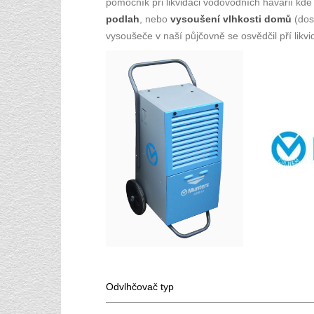
pomocník při likvidaci vodovodních havárií kd
podlah
, nebo
vysoušení vlhkosti domů
(dos
vysoušeče v naší půjčovně se osvědčil pří likv
Odvlhčovač typ