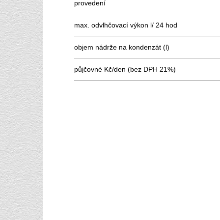
provedení
max. odvlhčovací výkon l/ 24 hod
objem nádrže na kondenzát (l)
půjčovné Kč/den (bez DPH 21%)