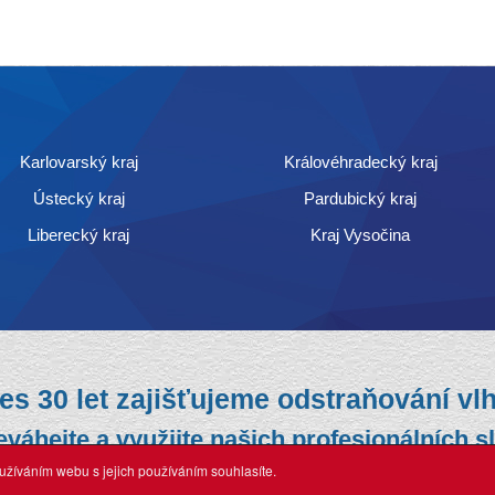
Karlovarský kraj
Královéhradecký kraj
Ústecký kraj
Pardubický kraj
Liberecký kraj
Kraj Vysočina
es 30 let
zajišťujeme odstraňování vlh
eváhejte a využijte našich profesionálních s
žíváním webu s jejich používáním souhlasíte.