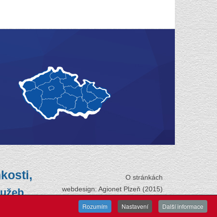
kosti,
O stránkách
webdesign: Agionet Plzeň (2015)
lužeb.
Rozumím
Nastavení
Další informace