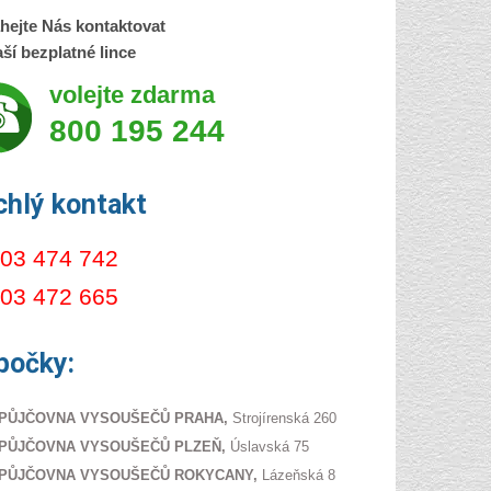
hejte Nás kontaktovat
ší bezplatné lince
volejte zdarma
800 195 244
chlý kontakt
03 474 742
03 472 665
bočky:
PŮJČOVNA VYSOUŠEČŮ PRAHA,
Strojírenská 260
PŮJČOVNA VYSOUŠEČŮ PLZEŇ,
Úslavská 75
PŮJČOVNA VYSOUŠEČŮ ROKYCANY,
Lázeňská 8