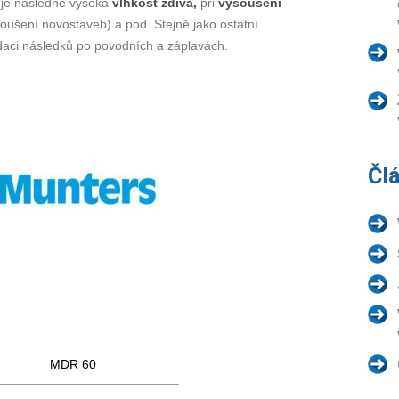
e je následně vysoká
vlhkost zdiva,
při
vysoušení
oušení novostaveb) a pod. Stejně jako ostatní
idaci následků po povodních a záplavách.
Čl
MDR 60