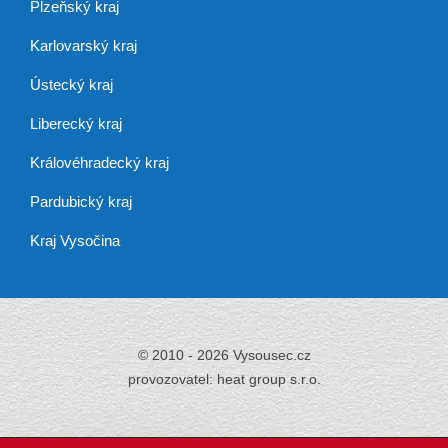
Plzeňský kraj
Karlovarský kraj
Ústecký kraj
Liberecký kraj
Královéhradecký kraj
Pardubický kraj
Kraj Vysočina
© 2010 - 2026 Vysousec.cz
provozovatel: heat group s.r.o.
Již přes 30 let
zajišťujeme odstraňování