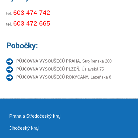
603 474 742
tel.
603 472 665
tel.
Pobočky:
PŮJČOVNA VYSOUŠEČŮ PRAHA,
Strojírenská 260
PŮJČOVNA VYSOUŠEČŮ PLZEŇ,
Úslavská 75
PŮJČOVNA VYSOUŠEČŮ ROKYCANY,
Lázeňská 8
Praha a Středočeský kraj
Jihočeský kraj