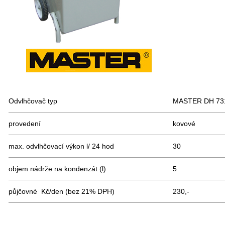
Odvlhčovač typ
MASTER DH 73
provedení
kovové
max. odvlhčovací výkon l/ 24 hod
30
objem nádrže na kondenzát (l)
5
půjčovné Kč/den (bez 21% DPH)
230,-