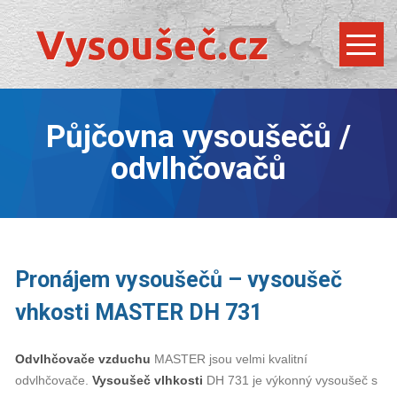
Půjčovna vysoušečů /
odvlhčovačů
Pronájem vysoušečů – vysoušeč
vhkosti MASTER DH 731
Odvlhčovače vzduchu
MASTER jsou velmi kvalitní
odvlhčovače.
Vysoušeč vlhkosti
DH 731 je výkonný vysoušeč s