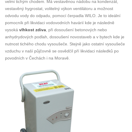
velmi tichým chodem. Má vestavěnou nádobu na kondenzát,
vestavěný hygrostat, volitelný výkon ventilátoru a možnost
odvodu vody do odpadu, pomocí čerpadla WILO. Je to ideální
pomocník při likvidaci vodovodních havárií kde je následně
vysoká
vlhkost zdiva
, při dosoušení betonových nebo
anhydrydových podlah, dosoušení novostaveb a v bytech kde je
nutnost tichého chodu vysoušeče. Stejně jako ostatní vysoušeče
vzduchu v naší půjčovně se osvědčíl pří likvidaci následků po
povodních v Čechách i na Moravě.