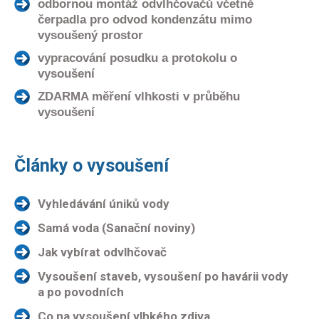
odbornou montáž odvlhčovačů včetně
čerpadla pro odvod kondenzátu mimo
vysoušený prostor
vypracování posudku a protokolu o
vysoušení
ZDARMA měření vlhkosti v průběhu
vysoušení
Články o vysoušení
Vyhledávání úniků vody
Samá voda (Sanační noviny)
Jak vybírat odvlhčovač
Vysoušení staveb, vysoušení po havárii vody
a po povodních
Co na vysoušení vlhkého zdiva