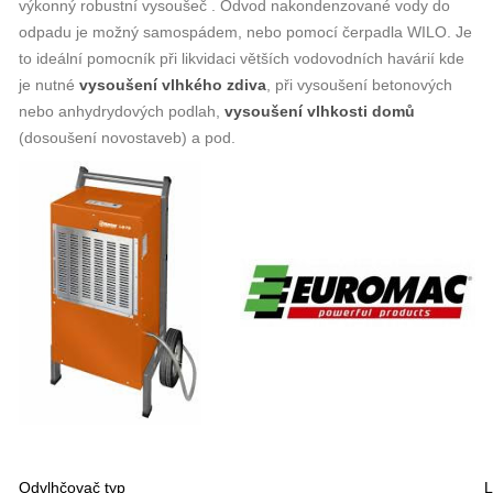
výkonný robustní vysoušeč . Odvod nakondenzované vody do
odpadu je možný samospádem, nebo pomocí čerpadla WILO. Je
to ideální pomocník při likvidaci větších vodovodních havárií kde
je nutné
vysoušení vlhkého zdiva
, při vysoušení betonových
nebo anhydrydových podlah,
vysoušení vlhkosti domů
(dosoušení novostaveb) a pod.
Odvlhčovač typ
L