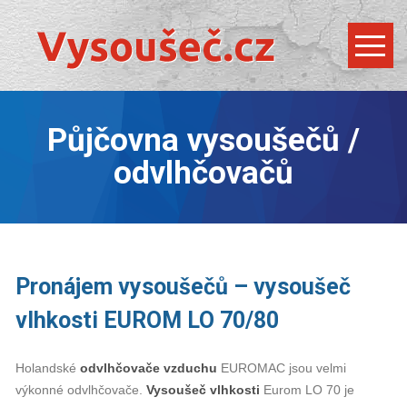
Půjčovna vysoušečů /
odvlhčovačů
Pronájem vysoušečů – vysoušeč
vlhkosti EUROM LO 70/80
Holandské
odvlhčovače vzduchu
EUROMAC jsou velmi
výkonné odvlhčovače.
Vysoušeč vlhkosti
Eurom LO 70 je