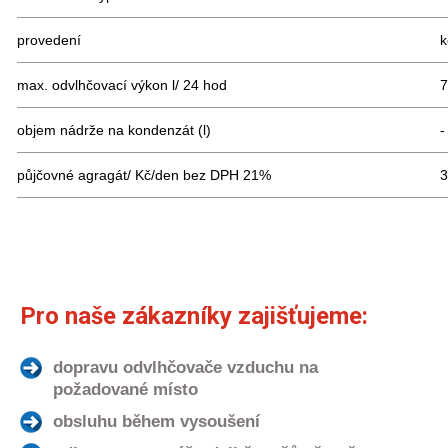
provedení
k
max. odvlhčovací výkon l/ 24 hod
7
objem nádrže na kondenzát (l)
-
půjčovné agragát/ Kč/den bez DPH 21%
3
Pro naše zákazníky zajišťujeme:
dopravu odvlhčovače vzduchu na
požadované místo
obsluhu během vysoušení