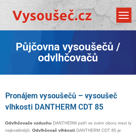
Půjčovna vysoušečů /
odvlhčovačů
Pronájem vysoušečů – vysoušeč
vlhkosti DANTHERM CDT 85
Odvlhčovače vzduchu
DANTHERM patří ve svém oboru mezi ty
nejkvalitnější.
Odvlhčovač vlhkosti
DANTHERM CDT 85 je