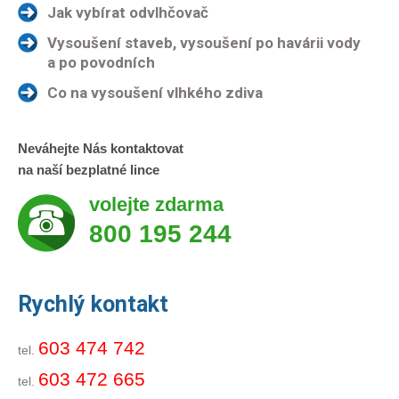
Jak vybírat odvlhčovač
Vysoušení staveb, vysoušení po havárii vody
a po povodních
Co na vysoušení vlhkého zdiva
Neváhejte Nás kontaktovat
na naší bezplatné lince
volejte zdarma
800 195 244
Rychlý kontakt
603 474 742
tel.
603 472 665
tel.