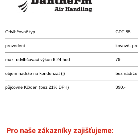
Odvlhčovač typ
CDT 85
provedení
kovové- pro
max. odvlhčovací výkon l/ 24 hod
79
objem nádrže na kondenzát (l)
bez nádrže
půjčovné Kč/den (bez 21% DPH)
390,-
Pro naše zákazníky zajišťujeme: