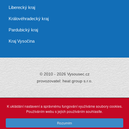
Liberecký kraj
Královéhradecký kraj
Pardubický kraj
Kraj Vysočina
© 2010 - 2026 Vysousec.cz
provozovatel: heat group s.r.o.
Již přes 30 let
zajišťujeme odstraňování
K ukládání nastavení a správnému fungování využíváme soubory cookies.
vlhkosti,
Používáním webu s jejich používáním souhlasíte.
tak neváhejte a využijte našich profesionálních služeb.
Rozumím