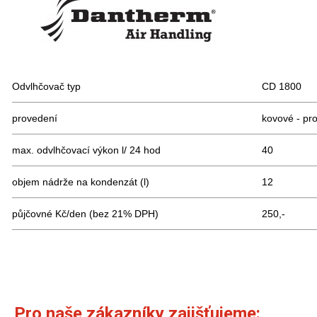
Odvlhčovač typ
CD 1800
provedení
kovové - pro
max. odvlhčovací výkon l/ 24 hod
40
objem nádrže na kondenzát (l)
12
půjčovné Kč/den (bez 21% DPH)
250,-
Pro naše zákazníky zajišťujeme: