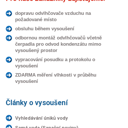
dopravu odvlhčovače vzduchu na
požadované místo
obsluhu během vysoušení
odbornou montáž odvlhčovačů včetně
čerpadla pro odvod kondenzátu mimo
vysoušený prostor
vypracování posudku a protokolu o
vysoušení
ZDARMA měření vlhkosti v průběhu
vysoušení
Články o vysoušení
Vyhledávání úniků vody
Samá voda (Sanační noviny)