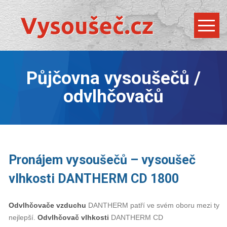
Půjčovna vysoušečů /
odvlhčovačů
Pronájem vysoušečů – vysoušeč
vlhkosti DANTHERM CD 1800
Odvlhčovače vzduchu
DANTHERM patří ve svém oboru mezi ty
nejlepší.
Odvlhčovač vlhkosti
DANTHERM CD