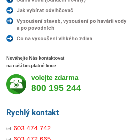
Jak vybírat odvlhčovač
Vysoušení staveb, vysoušení po havárii vody
a po povodních
Co na vysoušení vlhkého zdiva
Neváhejte Nás kontaktovat
na naší bezplatné lince
volejte zdarma
800 195 244
Rychlý kontakt
603 474 742
tel.
603 472 665
tel.