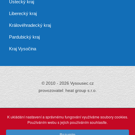
Ústecký kraj
Liberecký kraj
Královéhradecký kraj
Pardubický kraj
Kraj Vysočina
© 2010 - 2026 Vysousec.cz
provozovatel: heat group s.r.o.
Již přes 30 let
zajišťujeme odstraňování
K ukládání nastavení a správnému fungování využíváme soubory cookies.
vlhkosti,
Používáním webu s jejich používáním souhlasíte.
tak neváhejte a využijte našich profesionálních služeb.
Rozumím