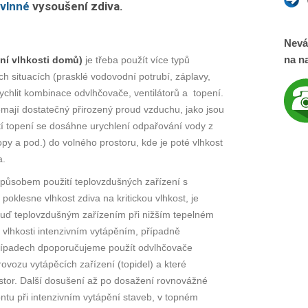
rovlnné
vysoušení zdiva.
Nevá
na na
ní vlhkosti domů)
je třeba použít více typů
h situacích (prasklé vodovodní potrubí, záplavy,
chlit kombinace odvlhčovače, ventilátorů a topení.
mají dostatečný přirozený proud vzduchu, jako jsou
ití topení se dosáhne urychlení odpařování vody z
opy a pod.) do volného prostoru, kde je poté vlhkost
a.
způsobem použití teplovzdušných zařízení s
 poklesne vlhkost zdiva na kritickou vlhkost, je
buď teplovzdušným zařízením při nižším tepelném
 vlhkosti intenzivním vytápěním, případně
 případech dpoporučujeme použít odvlhčovače
vozu vytápěcích zařízení (topidel) a které
tor. Další dosušení až po dosažení rovnovážné
ntu při intenzivním vytápění staveb, v topném