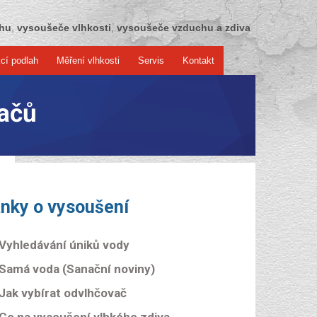
chu
,
vysoušeče vlhkosti
,
vysoušeče vzduchu a zdiva
cí podlah
Měření vlhkosti
Servis
Kontakt
ačů
ánky o vysoušení
Vyhledávání úniků vody
Samá voda (Sanační noviny)
Jak vybírat odvlhčovač