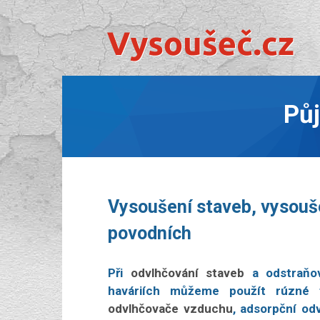
Pů
Vysoušení staveb, vysouše
povodních
Při
odvlhčování staveb
a odstraňov
haváriích můžeme použít rúzné 
odvlhčovače vzduchu
, adsorpční od