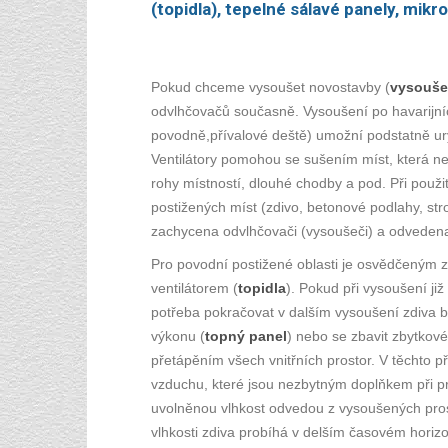
(topidla), tepelné sálavé panely, mik
Pokud chceme vysoušet novostavby (
vysouše
odvlhčovačů současně. Vysoušení po havarijníc
povodně,přívalové deště) umožní podstatně ury
Ventilátory pomohou se sušením míst, která ne
rohy místností, dlouhé chodby a pod. Při použ
postižených míst (zdivo, betonové podlahy, str
zachycena odvlhčovači (vysoušeči) a odveden
Pro povodní postižené oblasti je osvědčeným 
ventilátorem (
topidla
). Pokud při vysoušení již
potřeba pokračovat v dalším vysoušení zdiva 
výkonu (
topný panel
) nebo se zbavit zbytkové
přetápěním všech vnitřních prostor. V těchto
vzduchu, které jsou nezbytným doplňkem při pro
uvolněnou vlhkost odvedou z vysoušených pros
vlhkosti zdiva probíhá v delším časovém horizo