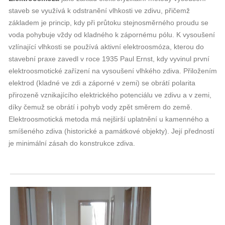
staveb se využívá k odstranění vlhkosti ve zdivu, přičemž
základem je princip, kdy při průtoku stejnosměrného proudu se
voda pohybuje vždy od kladného k zápornému pólu. K vysoušení
vzlínající vlhkosti se používá aktivní elektroosmóza, kterou do
stavební praxe zavedl v roce 1935 Paul Ernst, kdy vyvinul první
elektroosmotické zařízení na vysoušení vlhkého zdiva. Přiložením
elektrod (kladné ve zdi a záporné v zemi) se obrátí polarita
přirozeně vznikajícího elektrického potenciálu ve zdivu a v zemi,
díky čemuž se obrátí i pohyb vody zpět směrem do země.
Elektroosmotická metoda má nejširší uplatnění u kamenného a
smíšeného zdiva (historické a památkové objekty). Její předností
je minimální zásah do konstrukce zdiva.