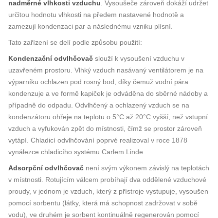
nadměrné vlhkosti vzduchu
. Vysoušeče zároveň dokáží udržet
určitou hodnotu vlhkosti na předem nastavené hodnotě a
zamezují kondenzaci par a následnému vzniku plísní.
Tato zařízení se delí podle způsobu použití:
Kondenzační odvlhčovač
slouží k vysoušení vzduchu v
uzavřeném prostoru. Vlhký vzduch nasávaný ventilátorem je na
výparníku ochlazen pod rosný bod, díky čemuž vodní pára
kondenzuje a ve formě kapiček je odváděna do sběrné nádoby a
případně do odpadu. Odvlhčený a ochlazený vzduch se na
kondenzátoru ohřeje na teplotu o 5°C až 20°C vyšší, než vstupní
vzduch a vyfukován zpět do místnosti, čímž se prostor zároveň
vytápí. Chladicí odvlhčování poprvé realizoval v roce 1878
vynálezce chladicího systému Carlem Linde.
Adsorpční odvlhčovač
není svým výkonem závislý na teplotách
v místnosti. Rotujícím válcem probíhají dva oddělené vzduchové
proudy, v jednom je vzduch, který z přístroje vystupuje, vysoušen
pomocí sorbentu (látky, která má schopnost zadržovat v sobě
vodu), ve druhém je sorbent kontinuálně regenerován pomocí