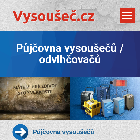
Půjčovna vysoušečů /
odvlhčovačů
Půjčovna vysoušečů