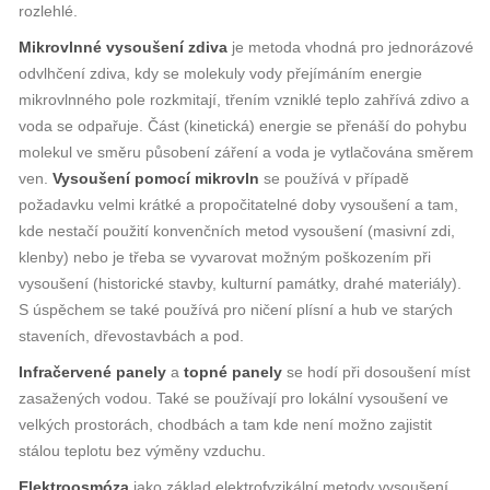
rozlehlé.
Mikrovlnné vysoušení zdiva
je metoda vhodná pro jednorázové
odvlhčení zdiva, kdy se molekuly vody přejímáním energie
mikrovlnného pole rozkmitají, třením vzniklé teplo zahřívá zdivo a
voda se odpařuje. Část (kinetická) energie se přenáší do pohybu
molekul ve směru působení záření a voda je vytlačována směrem
ven.
Vysoušení pomocí mikrovln
se používá v případě
požadavku velmi krátké a propočitatelné doby vysoušení a tam,
kde nestačí použití konvenčních metod vysoušení (masivní zdi,
klenby) nebo je třeba se vyvarovat možným poškozením při
vysoušení (historické stavby, kulturní památky, drahé materiály).
S úspěchem se také používá pro ničení plísní a hub ve starých
staveních, dřevostavbách a pod.
Infračervené panely
a
topné panely
se hodí při dosoušení míst
zasažených vodou. Také se používají pro lokální vysoušení ve
velkých prostorách, chodbách a tam kde není možno zajistit
stálou teplotu bez výměny vzduchu.
Elektroosmóza
jako základ elektrofyzikální metody vysoušení