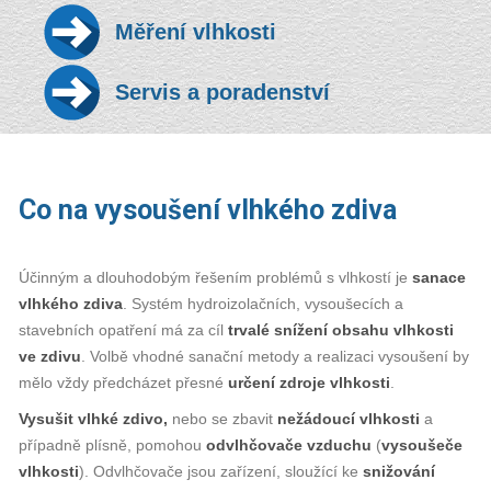
Měření vlhkosti
Servis a poradenství
Co na vysoušení vlhkého zdiva
Účinným a dlouhodobým řešením problémů s vlhkostí je
sanace
vlhkého zdiva
. Systém hydroizolačních, vysoušecích a
stavebních opatření má za cíl
trvalé snížení obsahu vlhkosti
ve zdivu
. Volbě vhodné sanační metody a realizaci vysoušení by
mělo vždy předcházet přesné
určení zdroje vlhkosti
.
Vysušit vlhké zdivo,
nebo se zbavit
nežádoucí vlhkosti
a
případně plísně, pomohou
odvlhčovače vzduchu
(
vysoušeče
vlhkosti
). Odvlhčovače jsou zařízení, sloužící ke
snižování