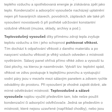
teplého vzduchu a spotřebovaná energie je získávána zpět jako
teplo. Kondenzační a adsorpční vysoušeče nacházejí uplatnění
nejen při havarijních stavech, povodních, záplavách ale také při
vysoušení novostaveb či při potřebě udržování konstantní
vzdušné vlhkosti (muzea, sklady, archivy a pod.).
Teplovzdušný vysoušeč
díky přímému zdroji tepla zvyšuje
teplotu vzduchu a tím i jeho schopnost
pohlcovat vlhkost.
Tím dochází k odpařování vlhkosti z daného materiálu a po
nasycení vzduchu vlhkostí je vlhký vzduch odveden z místnosti
vyvětráním. Sálavý panel ohřívá přímo vlhké zdivo a vysouší tu
část plochy, na kterou je nasměrován. Vytváří tzv. teplotní spád,
vlhkost ve zdivu postupuje k teplejšímu povrchu a vystupující
vodní páry jsou v mezeře mezi sálavým panelem a zdivem rychle
odváděny do prostoru. Při vysoušení je vhodné zajistit dobré, ale
mírné odvětrávání místnosti.
Teplovzdušné a sálavé
vysoušeče
najdou využití především tam, kde nelze použít
kondenzační či adsorpční odvlhčovače. Jedná se především o
místnosti, které nejsou uzavřené (například chodby), nebo jsou