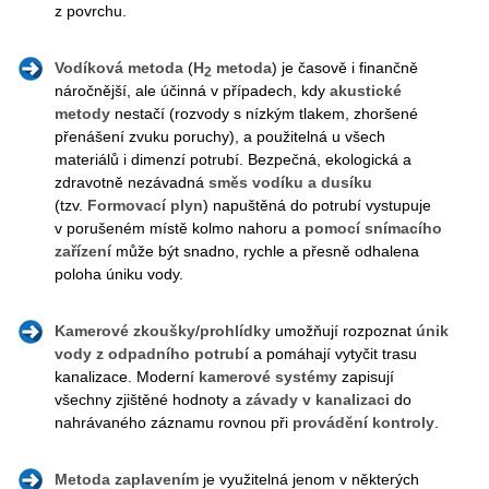
z povrchu.
Vodíková metoda
(
H
metoda
) je časově i finančně
2
náročnější, ale účinná v případech, kdy
akustické
metody
nestačí (rozvody s nízkým tlakem, zhoršené
přenášení zvuku poruchy), a použitelná u všech
materiálů i dimenzí potrubí. Bezpečná, ekologická a
zdravotně nezávadná
směs vodíku a dusíku
(tzv.
Formovací plyn
) napuštěná do potrubí vystupuje
v porušeném místě kolmo nahoru a
pomocí snímacího
zařízení
může být snadno, rychle a přesně odhalena
poloha úniku vody.
Kamerové
zkoušky
/
prohlídky
umožňují rozpoznat
únik
vody
z
odpadního
potrubí
a pomáhají vytyčit trasu
kanalizace. Moderní
kamerové systémy
zapisují
všechny zjištěné hodnoty a
závady v kanalizaci
do
nahrávaného záznamu rovnou při
provádění kontroly
.
Metoda zaplavením
je využitelná jenom v některých