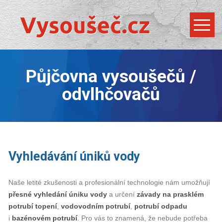
Půjčovna vysoušečů /
odvlhčovačů
Vyhledávání úniků vody
Naše letité zkušenosti a profesionální technologie nám umožňují
přesné
vyhledání úniku vody
a určení
závady
na
prasklém
potrubí
topení
,
vodovodním potrubí
,
potrubí odpadu
i
bazénovém potrubí
. Pro vás to znamená, že nebude potřeba