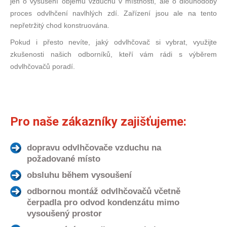
jen o vysušení objemu vzduchu v místnosti, ale o dlouhodobý
proces odvlhčení navlhlých zdí. Zařízení jsou ale na tento
nepřetržitý chod konstruována.
Pokud i přesto nevíte, jaký odvlhčovač si vybrat, využijte
zkušenosti našich odborníků, kteří vám rádi s výběrem
odvlhčovačů poradí.
Pro naše zákazníky zajišťujeme:
dopravu odvlhčovače vzduchu na
požadované místo
obsluhu během vysoušení
odbornou montáž odvlhčovačů včetně
čerpadla pro odvod kondenzátu mimo
vysoušený prostor