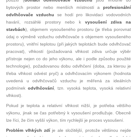
použití (
domácí odvlhčovače vzduchu
jsou vhodné do
bytových prostor nebo menších místností a
profesionální
odvlhčovače vzduchu
se hodí pro likovidaci vodovodních
havárií, rozsáhlé prostory nebo k
vysoušení zdiva na
stavbách
), objemem vysoušeného prostoru (je třeba porovnat
údaj o výměně vzduchu odvlhčovače s objemem vysoušeného
prostoru), vnitřní teplotou (při jakých teplotách bude odvlhčovač
pracovat), vlhkostí (požadovaná vlhkost zdiva určuje výběr
přístroje nejen co do jeho výkonu, ale i podle způsobu použité
technologie), požadovanou dobu odvlhčení (doba, za kterou je
třeba vlhkost odvést pryč) a odvlhčovacím výkonem (hodnota
uvedená u odvlhčovačů vzduchu je měřená za ideálních
podmínek
odvlhčování
, tzn. vysoká teplota, vysoká relativní
vlhkost).
Pokud je teplota a relativní vlhkost nižší, je potřeba většího
výkonu, jinak se čas potřebný k vysoušení prodlužuje. Obecně
lze říci, že čím vyšší výkon, tím rychlejší je proces vysoušení.
Problém vlhkých zdí
je ale složitější, protože většinou nejde