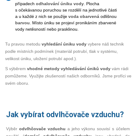
případech
odhalování úniku vody
. Plocha
s očekávanou poruchou se rozdělí na jednotlivé části
a u každé z nich se použije
voda obarvená
odlišnou
barvou
. Místo úniku se projeví pronikáním zbarvené
vody netěsností nebo prasklinou.
Tu pravou metodu
vyhledání úniku vody
vybere náš technik
podle místních podmínek (materiál potrubí, tlak v systému,
velikost úniku, uložení potrubí apod.).
S výběrem
vhodné
metody
vyhledávání úniků vody
vám rádi
pomůžeme. Využijte zkušeností našich odborníků. Jsme profíci ve
svém oboru.
Jak vybírat odvlhčovače vzduchu?
Výběr
odvlhčovače vzduchu
a jeho výkonu souvisí s účelem