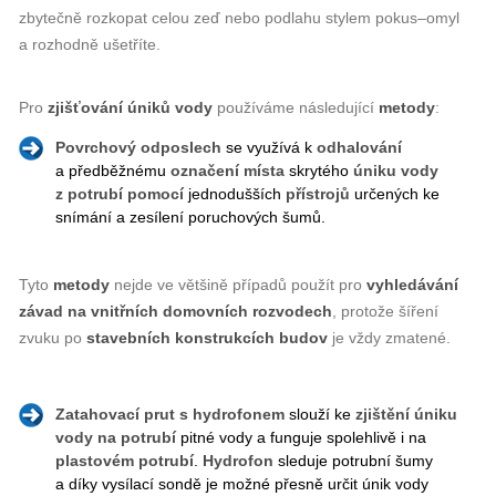
zbytečně rozkopat celou zeď nebo podlahu stylem pokus–omyl
a rozhodně ušetříte.
Pro
zjišťování úniků vody
používáme následující
metody
:
Povrchový odposlech
se využívá k
odhalování
a předběžnému
označení
místa
skrytého
úniku vody
z potrubí
pomocí
jednodušších
přístrojů
určených ke
snímání a zesílení poruchových šumů.
Tyto
metody
nejde ve většině případů použít pro
vyhledávání
závad
na
vnitřních
domovních
rozvodech
, protože šíření
zvuku po
stavebních
konstrukcích
budov
je vždy zmatené.
Zatahovací prut s hydrofonem
slouží ke
zjištění úniku
vody
na
potrubí
pitné vody a funguje spolehlivě i na
plastovém potrubí
.
Hydrofon
sleduje potrubní šumy
a díky vysílací sondě je možné přesně určit únik vody