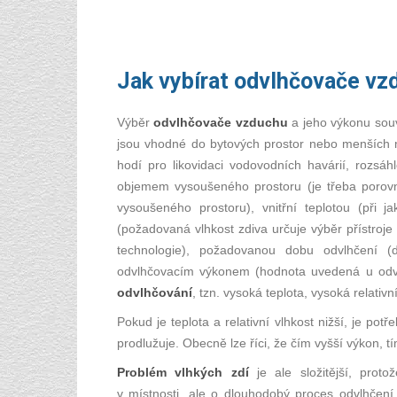
Jak vybírat odvlhčovače vz
Výběr
odvlhčovače vzduchu
a jeho výkonu souv
jsou vhodné do bytových prostor nebo menších 
hodí pro likovidaci vodovodních havárií, rozsá
objemem vysoušeného prostoru (je třeba poro
vysoušeného prostoru), vnitřní teplotou (při j
(požadovaná vlhkost zdiva určuje výběr přístroje
technologie), požadovanou dobu odvlhčení (
odvlhčovacím výkonem (hodnota uvedená u odv
odvlhčování
, tzn. vysoká teplota, vysoká relativní
Pokud je teplota a relativní vlhkost nižší, je po
prodlužuje. Obecně lze říci, že čím vyšší výkon, tí
Problém vlhkých zdí
je ale složitější, prot
v místnosti, ale o dlouhodobý proces odvlhčení 