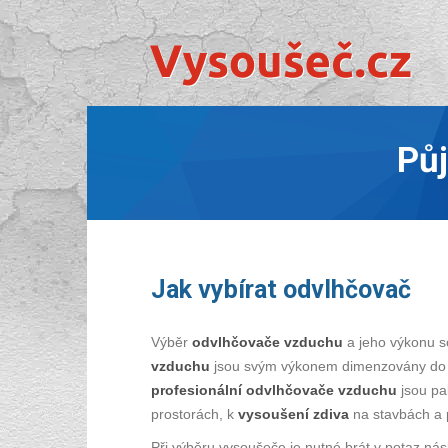
Pů
Jak vybírat odvlhčovač
Výběr
odvlhčovače vzduchu
a jeho výkonu so
vzduchu
jsou svým výkonem dimenzovány do b
profesionální odvlhčovače vzduchu
jsou pak
prostorách, k
vysoušení zdiva
na stavbách a
Při výběru vysoušeče je nutné brát v potaz nás