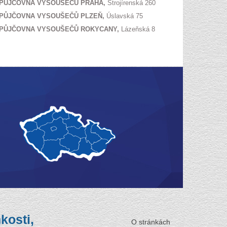
PŮJČOVNA VYSOUŠEČŮ PRAHA,
Strojírenská 260
PŮJČOVNA VYSOUŠEČŮ PLZEŇ,
Úslavská 75
PŮJČOVNA VYSOUŠEČŮ ROKYCANY,
Lázeňská 8
kosti,
O stránkách