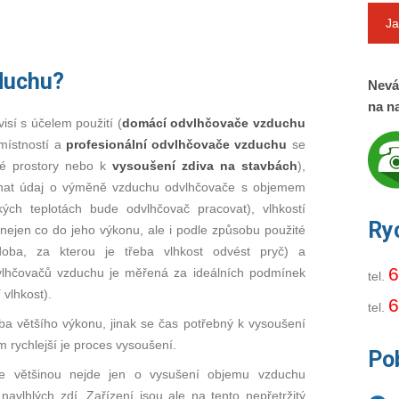
Ja
duchu?
Nevá
na na
isí s účelem použití (
domácí odvlhčovače vzduchu
místností a
profesionální odvlhčovače vzduchu
se
hlé prostory nebo k
vysoušení zdiva na stavbách
),
vnat údaj o výměně vzduchu odvlhčovače s objemem
akých teplotách bude odvlhčovač pracovat), vlhkostí
Ry
 nejen co do jeho výkonu, ale i podle způsobu použité
doba, za kterou je třeba vlhkost odvést pryč) a
6
lhčovačů vzduchu je měřená za ideálních podmínek
tel.
 vlhkost).
6
tel.
třeba většího výkonu, jinak se čas potřebný k vysoušení
m rychlejší je proces vysoušení.
Po
ože většinou nejde jen o vysušení objemu vzduchu
navlhlých zdí. Zařízení jsou ale na tento nepřetržitý