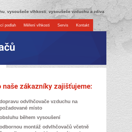
chu
,
vysoušeče vlhkosti
,
vysoušeče vzduchu a zdiva
cí podlah
Měření vlhkosti
Servis
Kontakt
ačů
 naše zákazníky zajišťujeme:
dopravu odvlhčovače vzduchu na
požadované místo
obsluhu během vysoušení
odbornou montáž odvlhčovačů včetně