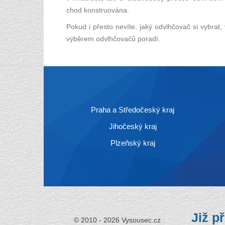
chod konstruována.
Pokud i přesto nevíte, jaký odvlhčovač si vybrat,
výběrem odvlhčovačů poradí.
Praha a Středočeský kraj
Jihočeský kraj
Plzeňský kraj
Již př
© 2010 - 2026 Vysousec.cz