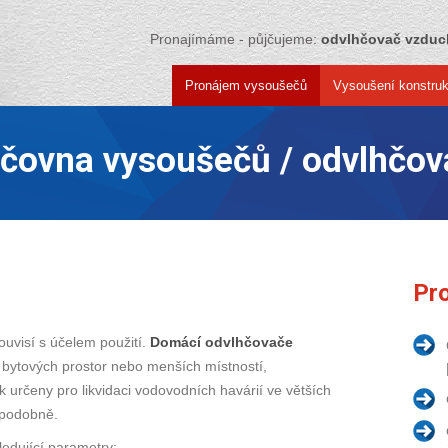
Pronajímáme - půjčujeme:
odvlhčovač vzdu
Pronájem vysoušečů
Vysoušení konstruk
jčovna vysoušečů / odvlhčov
Pro
uvisí s účelem použití.
Domácí odvlhčovače
ytových prostor nebo menších místností,
 určeny pro likvidaci vodovodních havárií ve větších
 podobně.
ledující parametry: