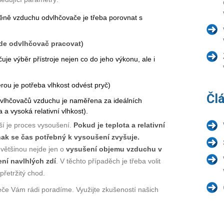
ěně vzduchu odvlhčovače je třeba porovnat s
ude odvlhčovač pracovat
)
uje výběr přístroje nejen co do jeho výkonu, ale i
ou je potřeba vlhkost odvést pryč)
Čl
vlhčovačů vzduchu je naměřena za ideálních
a vysoká relativní vlhkost).
jší je proces vysoušení.
Pokud je teplota a relativní
inak se čas potřebný k vysoušení zvyšuje.
e většinou nejde jen o
vysušení objemu vzduchu v
ní navlhlých zdí
. V těchto případěch je třeba volit
přetržitý chod.
 Vám rádi poradíme. Využijte zkušeností našich