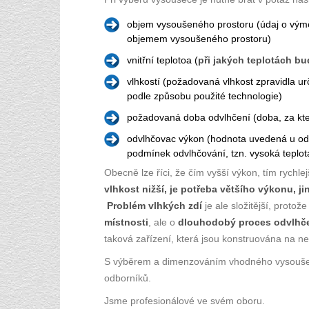
objem vysoušeného prostoru (údaj o vým
objemem vysoušeného prostoru)
vnitřní teplotoa (
při jakých teplotách b
vlhkostí (požadovaná vlhkost zpravidla urč
podle způsobu použité technologie)
požadovaná doba odvlhčení (doba, za kter
odvlhčovac výkon (hodnota uvedená u od
podmínek odvlhčování, tzn. vysoká teplota 
Obecně lze říci, že čím vyšší výkon, tím rychle
vlhkost nižší, je potřeba většího výkonu, j
Problém vlhkých zdí
je ale složitější, protož
místnosti
, ale o
dlouhodobý proces odvlhče
taková zařízení, která jsou konstruována na ne
S výběrem a dimenzováním vhodného vysoušeče
odborníků.
Jsme profesionálové ve svém oboru.