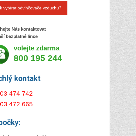
k vybírat odvlhčovače vzduchu?
hejte Nás kontaktovat
ší bezplatné lince
volejte zdarma
800 195 244
chlý kontakt
03 474 742
03 472 665
bočky: