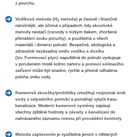
z povrchu.
Vodíková metoda
(
H
metoda
) je časově i finančně
2
náročnější, ale účinná v případech, kdy
akustické
metody
nestačí (rozvody s nízkým tlakem, zhoršené
přenášení zvuku poruchy), a použitelná u všech
materiálů i dimenzí potrubí. Bezpečná, ekologická a
zdravotně nezávadná
směs vodíku a dusíku
(tzv.
Formovací plyn
) napuštěná do potrubí vystupuje
v porušeném místě kolmo nahoru a
pomocí snímacího
zařízení
může být snadno, rychle a přesně odhalena
poloha úniku vody.
Kamerové
zkoušky
/
prohlídky
umožňují rozpoznat
únik
vody
z
odpadního
potrubí
a pomáhají vytyčit trasu
kanalizace. Moderní
kamerové systémy
zapisují
všechny zjištěné hodnoty a
závady v kanalizaci
do
nahrávaného záznamu rovnou při
provádění kontroly
.
Metoda zaplavením
je využitelná jenom v některých