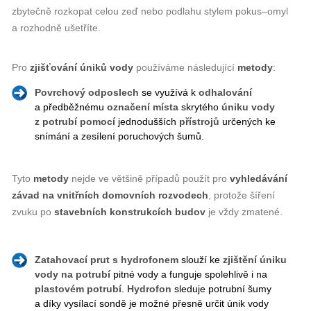
zbytečně rozkopat celou zeď nebo podlahu stylem pokus–omyl
a rozhodně ušetříte.
Pro
zjišťování úniků vody
používáme následující
metody
:
Povrchový odposlech
se využívá k
odhalování
a předběžnému
označení
místa
skrytého
úniku vody
z potrubí
pomocí
jednodušších
přístrojů
určených ke
snímání a zesílení poruchových šumů.
Tyto
metody
nejde ve většině případů použít pro
vyhledávání
závad
na
vnitřních
domovních
rozvodech
, protože šíření
zvuku po
stavebních
konstrukcích
budov
je vždy zmatené.
Zatahovací prut s hydrofonem
slouží ke
zjištění úniku
vody
na
potrubí
pitné vody a funguje spolehlivě i na
plastovém potrubí
.
Hydrofon
sleduje potrubní šumy
a díky vysílací sondě je možné přesně určit únik vody