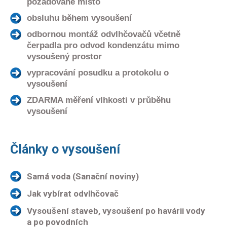
požadované místo
obsluhu během vysoušení
odbornou montáž odvlhčovačů včetně
čerpadla pro odvod kondenzátu mimo
vysoušený prostor
vypracování posudku a protokolu o
vysoušení
ZDARMA měření vlhkosti v průběhu
vysoušení
Články o vysoušení
Samá voda (Sanační noviny)
Jak vybírat odvlhčovač
Vysoušení staveb, vysoušení po havárii vody
a po povodních