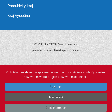
Pardubický kraj
Kraj Vysočina
© 2010 - 2026 Vysousec.cz
provozovatel: heat group s.r.o.
Již přes 30 let
zajišťujeme odstraňování
K ukládání nastavení a správnému fungování využíváme soubory cookies.
vlhkosti,
Používáním webu s jejich používáním souhlasíte.
tak neváhejte a využijte našich profesionálních služeb.
Rozumím
Nastavení
O stránkách
webdesign: Agionet Plzeň (2015)
Další informace