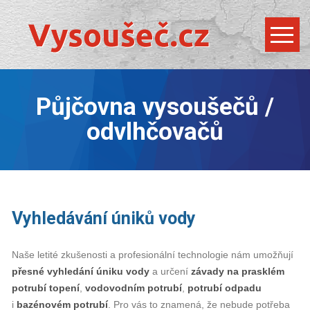
Půjčovna vysoušečů /
odvlhčovačů
Vyhledávání úniků vody
Naše letité zkušenosti a profesionální technologie nám umožňují
přesné
vyhledání úniku vody
a určení
závady
na
prasklém
potrubí
topení
,
vodovodním potrubí
,
potrubí odpadu
i
bazénovém potrubí
. Pro vás to znamená, že nebude potřeba