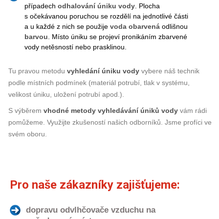
případech
odhalování úniku vody
. Plocha
s očekávanou poruchou se rozdělí na jednotlivé části
a u každé z nich se použije
voda obarvená
odlišnou
barvou
. Místo úniku se projeví pronikáním zbarvené
vody netěsností nebo prasklinou.
Tu pravou metodu
vyhledání úniku vody
vybere náš technik
podle místních podmínek (materiál potrubí, tlak v systému,
velikost úniku, uložení potrubí apod.).
S výběrem
vhodné
metody
vyhledávání úniků vody
vám rádi
pomůžeme. Využijte zkušeností našich odborníků. Jsme profíci ve
svém oboru.
Pro naše zákazníky zajišťujeme:
dopravu odvlhčovače vzduchu na