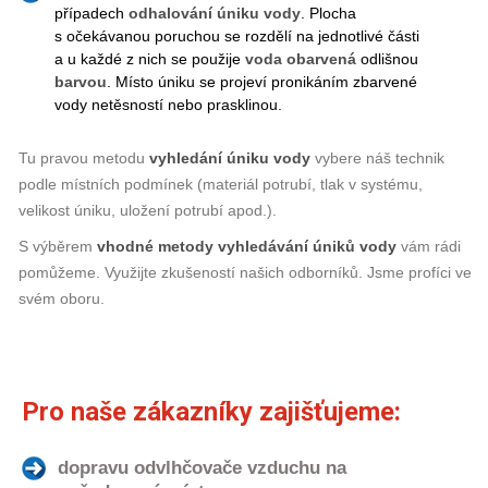
případech
odhalování úniku vody
. Plocha
s očekávanou poruchou se rozdělí na jednotlivé části
a u každé z nich se použije
voda obarvená
odlišnou
barvou
. Místo úniku se projeví pronikáním zbarvené
vody netěsností nebo prasklinou.
Tu pravou metodu
vyhledání úniku vody
vybere náš technik
podle místních podmínek (materiál potrubí, tlak v systému,
velikost úniku, uložení potrubí apod.).
S výběrem
vhodné
metody
vyhledávání úniků vody
vám rádi
pomůžeme. Využijte zkušeností našich odborníků. Jsme profíci ve
svém oboru.
Pro naše zákazníky zajišťujeme:
dopravu odvlhčovače vzduchu na