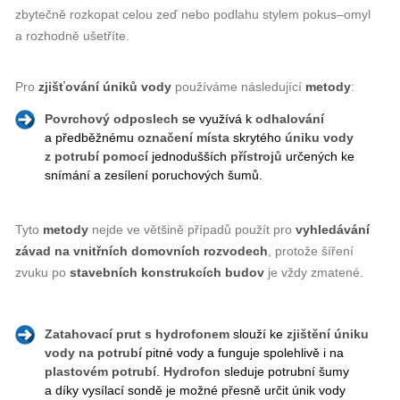
zbytečně rozkopat celou zeď nebo podlahu stylem pokus–omyl
a rozhodně ušetříte.
Pro
zjišťování úniků vody
používáme následující
metody
:
Povrchový odposlech
se využívá k
odhalování
a předběžnému
označení
místa
skrytého
úniku vody
z potrubí
pomocí
jednodušších
přístrojů
určených ke
snímání a zesílení poruchových šumů.
Tyto
metody
nejde ve většině případů použít pro
vyhledávání
závad
na
vnitřních
domovních
rozvodech
, protože šíření
zvuku po
stavebních
konstrukcích
budov
je vždy zmatené.
Zatahovací prut s hydrofonem
slouží ke
zjištění úniku
vody
na
potrubí
pitné vody a funguje spolehlivě i na
plastovém potrubí
.
Hydrofon
sleduje potrubní šumy
a díky vysílací sondě je možné přesně určit únik vody