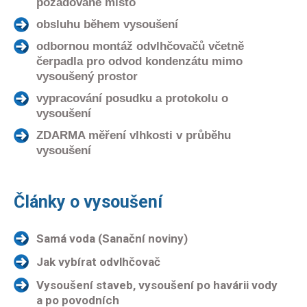
požadované místo
obsluhu během vysoušení
odbornou montáž odvlhčovačů včetně
čerpadla pro odvod kondenzátu mimo
vysoušený prostor
vypracování posudku a protokolu o
vysoušení
ZDARMA měření vlhkosti v průběhu
vysoušení
Články o vysoušení
Samá voda (Sanační noviny)
Jak vybírat odvlhčovač
Vysoušení staveb, vysoušení po havárii vody
a po povodních