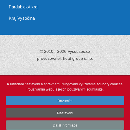
Pardubický kraj
Kraj Vysočina
© 2010 - 2026 Vysousec.cz
provozovatel: heat group s.r.o.
Již přes 30 let
zajišťujeme odstraňování
K ukládání nastavení a správnému fungování využíváme soubory cookies.
vlhkosti,
Používáním webu s jejich používáním souhlasíte.
tak neváhejte a využijte našich profesionálních služeb.
Rozumím
Nastavení
O stránkách
webdesign: Agionet Plzeň (2015)
Další informace