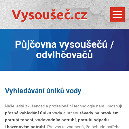
Půjčovna vysoušečů /
odvlhčovačů
Vyhledávání úniků vody
Naše letité zkušenosti a profesionální technologie nám umožňují
přesné
vyhledání úniku vody
a určení
závady
na
prasklém
potrubí
topení
,
vodovodním potrubí
,
potrubí odpadu
i
bazénovém potrubí
. Pro vás to znamená, že nebude potřeba