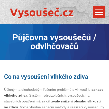
Půjčovna vysoušečů /
odvlhčovačů
Co na vysoušení vlhkého zdiva
Účinným a dlouhodobým řešením problémů s vlhkostí je
sanace
vlhkého zdiva
. Systém hydroizolačních, vysoušecích a
stavebních opatření má za cíl
trvalé snížení obsahu vlhkosti
ve zdivu
. Volbě vhodné sanační metody a realizaci vysoušení by