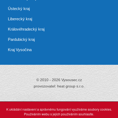
Ústecký kraj
Liberecký kraj
Královéhradecký kraj
Pardubický kraj
Kraj Vysočina
© 2010 - 2026 Vysousec.cz
provozovatel: heat group s.r.o.
Již přes 30 let
zajišťujeme odstraňování
K ukládání nastavení a správnému fungování využíváme soubory cookies.
vlhkosti,
Používáním webu s jejich používáním souhlasíte.