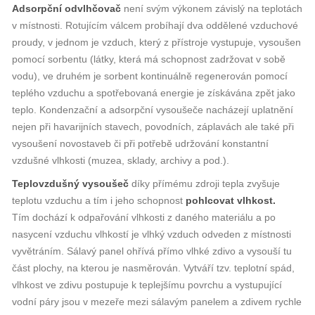
Adsorpční odvlhčovač
není svým výkonem závislý na teplotách
v místnosti. Rotujícím válcem probíhají dva oddělené vzduchové
proudy, v jednom je vzduch, který z přístroje vystupuje, vysoušen
pomocí sorbentu (látky, která má schopnost zadržovat v sobě
vodu), ve druhém je sorbent kontinuálně regenerován pomocí
teplého vzduchu a spotřebovaná energie je získávána zpět jako
teplo. Kondenzační a adsorpční vysoušeče nacházejí uplatnění
nejen při havarijních stavech, povodních, záplavách ale také při
vysoušení novostaveb či při potřebě udržování konstantní
vzdušné vlhkosti (muzea, sklady, archivy a pod.).
Teplovzdušný vysoušeč
díky přímému zdroji tepla zvyšuje
teplotu vzduchu a tím i jeho schopnost
pohlcovat vlhkost.
Tím dochází k odpařování vlhkosti z daného materiálu a po
nasycení vzduchu vlhkostí je vlhký vzduch odveden z místnosti
vyvětráním. Sálavý panel ohřívá přímo vlhké zdivo a vysouší tu
část plochy, na kterou je nasměrován. Vytváří tzv. teplotní spád,
vlhkost ve zdivu postupuje k teplejšímu povrchu a vystupující
vodní páry jsou v mezeře mezi sálavým panelem a zdivem rychle