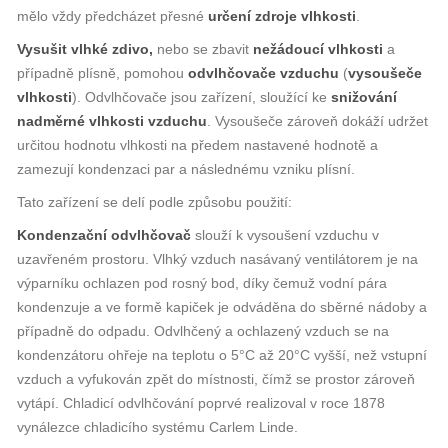
mělo vždy předcházet přesné
určení zdroje vlhkosti
.
Vysušit vlhké zdivo,
nebo se zbavit
nežádoucí vlhkosti
a
případně plísně, pomohou
odvlhčovače vzduchu
(
vysoušeče
vlhkosti
). Odvlhčovače jsou zařízení, sloužící ke
snižování
nadměrné vlhkosti vzduchu
. Vysoušeče zároveň dokáží udržet
určitou hodnotu vlhkosti na předem nastavené hodnotě a
zamezují kondenzaci par a následnému vzniku plísní.
Tato zařízení se delí podle způsobu použití:
Kondenzační odvlhčovač
slouží k vysoušení vzduchu v
uzavřeném prostoru. Vlhký vzduch nasávaný ventilátorem je na
výparníku ochlazen pod rosný bod, díky čemuž vodní pára
kondenzuje a ve formě kapiček je odváděna do sběrné nádoby a
případně do odpadu. Odvlhčený a ochlazený vzduch se na
kondenzátoru ohřeje na teplotu o 5°C až 20°C vyšší, než vstupní
vzduch a vyfukován zpět do místnosti, čímž se prostor zároveň
vytápí. Chladicí odvlhčování poprvé realizoval v roce 1878
vynálezce chladicího systému Carlem Linde.