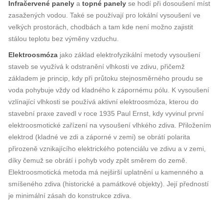
Infračervené panely
a
topné panely
se hodí při dosoušení míst
zasažených vodou. Také se používají pro lokální vysoušení ve
velkých prostorách, chodbách a tam kde není možno zajistit
stálou teplotu bez výměny vzduchu.
Elektroosmóza
jako základ elektrofyzikální metody vysoušení
staveb se využívá k odstranění vlhkosti ve zdivu, přičemž
základem je princip, kdy při průtoku stejnosměrného proudu se
voda pohybuje vždy od kladného k zápornému pólu. K vysoušení
vzlínající vlhkosti se používá aktivní elektroosmóza, kterou do
stavební praxe zavedl v roce 1935 Paul Ernst, kdy vyvinul první
elektroosmotické zařízení na vysoušení vlhkého zdiva. Přiložením
elektrod (kladné ve zdi a záporné v zemi) se obrátí polarita
přirozeně vznikajícího elektrického potenciálu ve zdivu a v zemi,
díky čemuž se obrátí i pohyb vody zpět směrem do země.
Elektroosmotická metoda má nejširší uplatnění u kamenného a
smíšeného zdiva (historické a památkové objekty). Její předností
je minimální zásah do konstrukce zdiva.