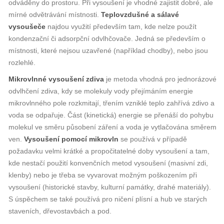
odváděny do prostoru. Při vysoušení je vhodné zajistit dobré, ale
mírné odvětrávání místnosti.
Teplovzdušné a sálavé
vysoušeče
najdou využití především tam, kde nelze použít
kondenzační či adsorpční odvlhčovače. Jedná se především o
místnosti, které nejsou uzavřené (například chodby), nebo jsou
rozlehlé.
Mikrovlnné vysoušení zdiva
je metoda vhodná pro jednorázové
odvlhčení zdiva, kdy se molekuly vody přejímáním energie
mikrovlnného pole rozkmitají, třením vzniklé teplo zahřívá zdivo a
voda se odpařuje. Část (kinetická) energie se přenáší do pohybu
molekul ve směru působení záření a voda je vytlačována směrem
ven.
Vysoušení pomocí mikrovln
se používá v případě
požadavku velmi krátké a propočitatelné doby vysoušení a tam,
kde nestačí použití konvenčních metod vysoušení (masivní zdi,
klenby) nebo je třeba se vyvarovat možným poškozením při
vysoušení (historické stavby, kulturní památky, drahé materiály).
S úspěchem se také používá pro ničení plísní a hub ve starých
staveních, dřevostavbách a pod.