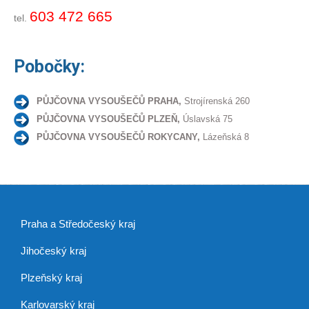
603 472 665
tel.
Pobočky:
PŮJČOVNA VYSOUŠEČŮ PRAHA,
Strojírenská 260
PŮJČOVNA VYSOUŠEČŮ PLZEŇ,
Úslavská 75
PŮJČOVNA VYSOUŠEČŮ ROKYCANY,
Lázeňská 8
Praha a Středočeský kraj
Jihočeský kraj
Plzeňský kraj
Karlovarský kraj