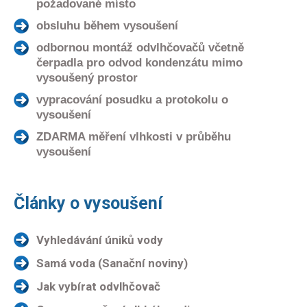
požadované místo
obsluhu během vysoušení
odbornou montáž odvlhčovačů včetně
čerpadla pro odvod kondenzátu mimo
vysoušený prostor
vypracování posudku a protokolu o
vysoušení
ZDARMA měření vlhkosti v průběhu
vysoušení
Články o vysoušení
Vyhledávání úniků vody
Samá voda (Sanační noviny)
Jak vybírat odvlhčovač