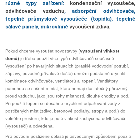
rúzné typy zařízení:
kondenzační vysoušeče,
odvlhčovače vzduchu
, adsorpční odvlhčovače,
tepelné průmyslové vysoušeče (topidla), tepelné
sálavé panely, mikrovlnné
vysoušení zdiva.
Pokud chceme vysoušet novostavby (
vysoušení vlhkosti
domů)
je třeba použít více typů odvlhčovačů současně.
Vysoušení po havarijních situacích (prasklé vodovodní potrubí,
záplavy, povodně,přívalové deště) umožní podstatně urychlit
kombinace odvlhčovače, ventilátorů a topení. Ventilátory
pomohou se sušením míst, která nemají dostatečný přirozený
proud vzduchu, jako jsou rohy místností, dlouhé chodby a pod.
Při použití topení se dosáhne urychlení odpařování vody z
postižených míst (zdivo, betonové podlahy, stropy a pod.) do
volného prostoru, kde je poté vlhkost zachycena odvlhčovači
(vysoušeči) a odvedena.
Pro povodní postižené oblasti je osvědčeným způsobem použití