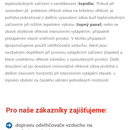
teplovzdušných zařízení s ventilátorem (
topidla
). Pokud při
vysoušení již poklesne vlhkost zdiva na kritickou vlhkost, je
potřeba pokračovat v dalším vysoušení zdiva buď teplovzdušným
zařízením při nižším tepelném výkonu (
topný panel
) nebo se
zbavit zbytkové vlhkosti intenzivním vytápěním, případně
přetápěním všech vnitřních prostor. V těchto případech
dpoporučujeme použít odvlhčovače vzduchu, které jsou
nezbytným doplňkem při provozu vytápěcích zařízení (topidel) a
které uvolněnou vlhkost odvedou z vysoušených prostor. Další
dosušení až po dosažení rovnovážné vlhkosti zdiva probíhá v
delším časovém horizontu při intenzivním vytápění staveb, v
topném období za častého větrání jednotlivých místností.
Pro naše zákazníky zajišťujeme:
dopravu odvlhčovače vzduchu na