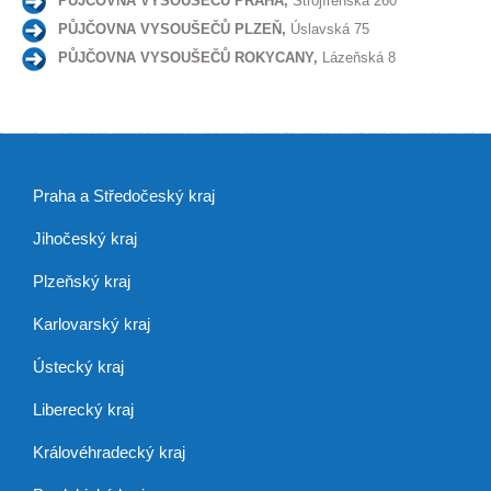
PŮJČOVNA VYSOUŠEČŮ PRAHA,
Strojírenská 260
PŮJČOVNA VYSOUŠEČŮ PLZEŇ,
Úslavská 75
PŮJČOVNA VYSOUŠEČŮ ROKYCANY,
Lázeňská 8
Praha a Středočeský kraj
Jihočeský kraj
Plzeňský kraj
Karlovarský kraj
Ústecký kraj
Liberecký kraj
Královéhradecký kraj