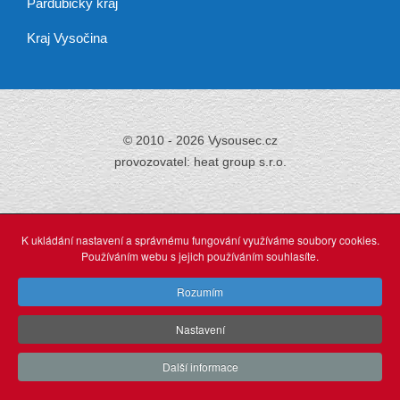
Pardubický kraj
Kraj Vysočina
© 2010 - 2026 Vysousec.cz
provozovatel: heat group s.r.o.
Již přes 30 let
zajišťujeme odstraňování
K ukládání nastavení a správnému fungování využíváme soubory cookies.
vlhkosti,
Používáním webu s jejich používáním souhlasíte.
tak neváhejte a využijte našich profesionálních služeb.
Rozumím
Nastavení
O stránkách
webdesign: Agionet Plzeň (2015)
Další informace