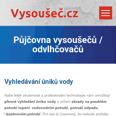
Půjčovna vysoušečů /
odvlhčovačů
Vyhledávání úniků vody
Naše letité zkušenosti a profesionální technologie nám umožňují
přesné
vyhledání úniku vody
a určení
závady
na
prasklém
potrubí
topení
,
vodovodním potrubí
,
potrubí odpadu
i
bazénovém potrubí
. Pro vás to znamená, že nebude potřeba