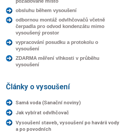
požadované místo
obsluhu během vysoušení
odbornou montáž odvlhčovačů včetně
čerpadla pro odvod kondenzátu mimo
vysoušený prostor
vypracování posudku a protokolu o
vysoušení
ZDARMA měření vlhkosti v průběhu
vysoušení
Články o vysoušení
Samá voda (Sanační noviny)
Jak vybírat odvlhčovač
Vysoušení staveb, vysoušení po havárii vody
a po povodních