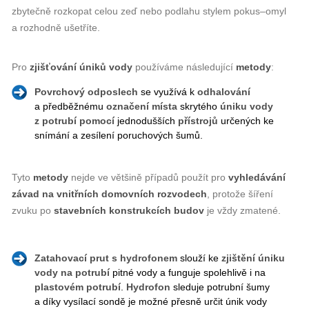
zbytečně rozkopat celou zeď nebo podlahu stylem pokus–omyl
a rozhodně ušetříte.
Pro
zjišťování úniků vody
používáme následující
metody
:
Povrchový odposlech
se využívá k
odhalování
a předběžnému
označení
místa
skrytého
úniku vody
z potrubí
pomocí
jednodušších
přístrojů
určených ke
snímání a zesílení poruchových šumů.
Tyto
metody
nejde ve většině případů použít pro
vyhledávání
závad
na
vnitřních
domovních
rozvodech
, protože šíření
zvuku po
stavebních
konstrukcích
budov
je vždy zmatené.
Zatahovací prut s hydrofonem
slouží ke
zjištění úniku
vody
na
potrubí
pitné vody a funguje spolehlivě i na
plastovém potrubí
.
Hydrofon
sleduje potrubní šumy
a díky vysílací sondě je možné přesně určit únik vody