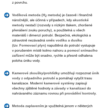
z povrchu.
Vodíková metoda
(
H
metoda
) je časově i finančně
2
náročnější, ale účinná v případech, kdy
akustické
metody
nestačí (rozvody s nízkým tlakem, zhoršené
přenášení zvuku poruchy), a použitelná u všech
materiálů i dimenzí potrubí. Bezpečná, ekologická a
zdravotně nezávadná
směs vodíku a dusíku
(tzv.
Formovací plyn
) napuštěná do potrubí vystupuje
v porušeném místě kolmo nahoru a
pomocí snímacího
zařízení
může být snadno, rychle a přesně odhalena
poloha úniku vody.
Kamerové
zkoušky
/
prohlídky
umožňují rozpoznat
únik
vody
z
odpadního
potrubí
a pomáhají vytyčit trasu
kanalizace. Moderní
kamerové systémy
zapisují
všechny zjištěné hodnoty a
závady v kanalizaci
do
nahrávaného záznamu rovnou při
provádění kontroly
.
Metoda zaplavením
je využitelná jenom v některých