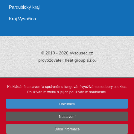
Pardubický kraj
Kraj Vysočina
© 2010 - 2026 Vysousec.cz
provozovatel: heat group s.r.o.
Již přes 30 let
zajišťujeme odstraňování
K ukládání nastavení a správnému fungování využíváme soubory cookies.
vlhkosti,
Používáním webu s jejich používáním souhlasíte.
tak neváhejte a využijte našich profesionálních služeb.
Rozumím
Nastavení
O stránkách
webdesign: Agionet Plzeň (2015)
Další informace