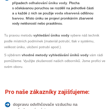
případech
odhalování úniku vody
. Plocha
s očekávanou poruchou se rozdělí na jednotlivé části
a u každé z nich se použije
voda obarvená
odlišnou
barvou
. Místo úniku se projeví pronikáním zbarvené
vody netěsností nebo prasklinou.
Tu pravou metodu
vyhledání úniku vody
vybere náš technik
podle místních podmínek (materiál potrubí, tlak v systému,
velikost úniku, uložení potrubí apod.).
S výběrem
vhodné
metody
vyhledávání úniků vody
vám rádi
pomůžeme. Využijte zkušeností našich odborníků. Jsme profíci ve
svém oboru.
Pro naše zákazníky zajišťujeme:
dopravu odvlhčovače vzduchu na