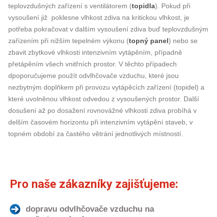
teplovzdušných zařízení s ventilátorem (
topidla
). Pokud při
vysoušení již poklesne vlhkost zdiva na kritickou vlhkost, je
potřeba pokračovat v dalším vysoušení zdiva buď teplovzdušným
zařízením při nižším tepelném výkonu (
topný panel
) nebo se
zbavit zbytkové vlhkosti intenzivním vytápěním, případně
přetápěním všech vnitřních prostor. V těchto případech
dpoporučujeme použít odvlhčovače vzduchu, které jsou
nezbytným doplňkem při provozu vytápěcích zařízení (topidel) a
které uvolněnou vlhkost odvedou z vysoušených prostor. Další
dosušení až po dosažení rovnovážné vlhkosti zdiva probíhá v
delším časovém horizontu při intenzivním vytápění staveb, v
topném období za častého větrání jednotlivých místností.
Pro naše zákazníky zajišťujeme:
dopravu odvlhčovače vzduchu na