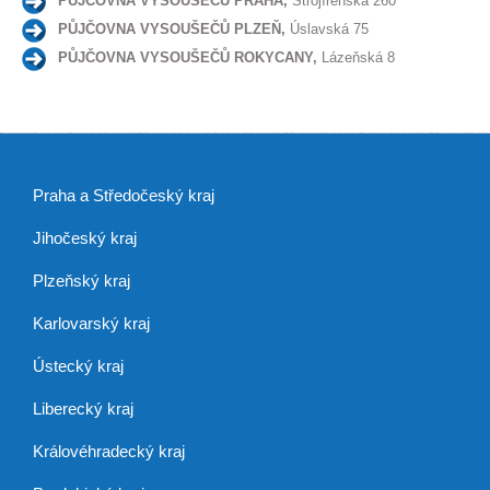
PŮJČOVNA VYSOUŠEČŮ PRAHA,
Strojírenská 260
PŮJČOVNA VYSOUŠEČŮ PLZEŇ,
Úslavská 75
PŮJČOVNA VYSOUŠEČŮ ROKYCANY,
Lázeňská 8
Praha a Středočeský kraj
Jihočeský kraj
Plzeňský kraj
Karlovarský kraj
Ústecký kraj
Liberecký kraj
Královéhradecký kraj