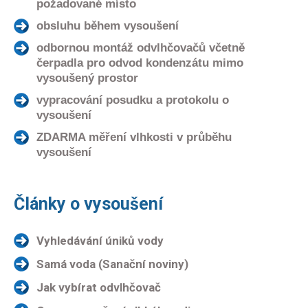
požadované místo
obsluhu během vysoušení
odbornou montáž odvlhčovačů včetně
čerpadla pro odvod kondenzátu mimo
vysoušený prostor
vypracování posudku a protokolu o
vysoušení
ZDARMA měření vlhkosti v průběhu
vysoušení
Články o vysoušení
Vyhledávání úniků vody
Samá voda (Sanační noviny)
Jak vybírat odvlhčovač