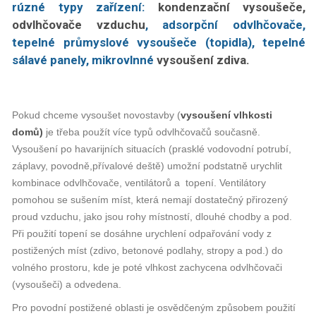
rúzné typy zařízení:
kondenzační vysoušeče,
odvlhčovače vzduchu
, adsorpční odvlhčovače,
tepelné průmyslové vysoušeče (topidla), tepelné
sálavé panely, mikrovlnné
vysoušení zdiva.
Pokud chceme vysoušet novostavby (
vysoušení vlhkosti
domů)
je třeba použít více typů odvlhčovačů současně.
Vysoušení po havarijních situacích (prasklé vodovodní potrubí,
záplavy, povodně,přívalové deště) umožní podstatně urychlit
kombinace odvlhčovače, ventilátorů a topení. Ventilátory
pomohou se sušením míst, která nemají dostatečný přirozený
proud vzduchu, jako jsou rohy místností, dlouhé chodby a pod.
Při použití topení se dosáhne urychlení odpařování vody z
postižených míst (zdivo, betonové podlahy, stropy a pod.) do
volného prostoru, kde je poté vlhkost zachycena odvlhčovači
(vysoušeči) a odvedena.
Pro povodní postižené oblasti je osvědčeným způsobem použití