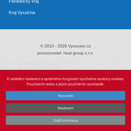
Pardubický kraj
Kraj Vysočina
© 2010 - 2026 Vysousec.cz
provozovatel: heat group s.r.o.
Již přes 30 let
zajišťujeme odstraňování
K ukládání nastavení a správnému fungování využíváme soubory cookies.
vlhkosti,
Používáním webu s jejich používáním souhlasíte.
tak neváhejte a využijte našich profesionálních služeb.
Rozumím
Nastavení
O stránkách
webdesign: Agionet Plzeň (2015)
Další informace