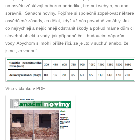
na osvětu zůstávají odborná periodika, firemní weby a, no ano
správně, Sanační noviny. Pojďme si společně zopakovat některé
osvědčené zásady, co dělat, když už nás povodně zasáhly. Jak
co nejrychleji a nejúčinněji odstranit škody a pokud máme dům či
stavební objekt u vody, jak případně čelit budoucím náporům
vody. Abychom si mohli příště říci, že je „to v suchu“ anebo, že
jsme „za vodou“.
Více v článku v PDF: