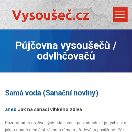
Půjčovna vysoušečů /
odvlhčovačů
Samá voda (Sanační noviny)
aneb
Jak na sanaci vlhkého zdiva
Pozoruhodné na živelných událostech posledních let je rychlost s
jakou opadá mediální zájem o téma a především postižené. Pár