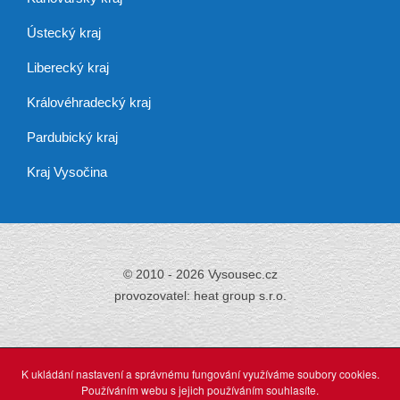
Ústecký kraj
Liberecký kraj
Královéhradecký kraj
Pardubický kraj
Kraj Vysočina
© 2010 - 2026 Vysousec.cz
provozovatel: heat group s.r.o.
Již přes 30 let
zajišťujeme odstraňování
K ukládání nastavení a správnému fungování využíváme soubory cookies.
vlhkosti,
Používáním webu s jejich používáním souhlasíte.