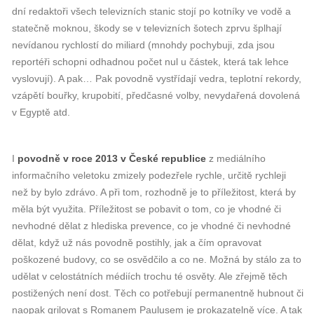
dní redaktoři všech televizních stanic stojí po kotníky ve vodě a
statečně moknou, škody se v televizních šotech zprvu šplhají
nevídanou rychlostí do miliard (mnohdy pochybuji, zda jsou
reportéři schopni odhadnou počet nul u částek, která tak lehce
vyslovují). A pak… Pak povodně vystřídají vedra, teplotní rekordy,
vzápětí bouřky, krupobití, předčasné volby, nevydařená dovolená
v Egyptě atd.
I
povodně v roce 2013 v České republice
z mediálního
informačního veletoku zmizely podezřele rychle, určitě rychleji
než by bylo zdrávo. A při tom, rozhodně je to příležitost, která by
měla být využita. Příležitost se pobavit o tom, co je vhodné či
nevhodné dělat z hlediska prevence, co je vhodné či nevhodné
dělat, když už nás povodně postihly, jak a čím opravovat
poškozené budovy, co se osvědčilo a co ne. Možná by stálo za to
udělat v celostátních médiích trochu té osvěty. Ale zřejmě těch
postižených není dost. Těch co potřebují permanentně hubnout či
naopak grilovat s Romanem Paulusem je prokazatelně více. A tak