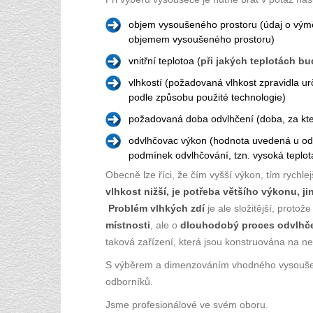
objem vysoušeného prostoru (údaj o vým
objemem vysoušeného prostoru)
vnitřní teplotoa (
při jakých teplotách b
vlhkostí (požadovaná vlhkost zpravidla urč
podle způsobu použité technologie)
požadovaná doba odvlhčení (doba, za kter
odvlhčovac výkon (hodnota uvedená u od
podmínek odvlhčování, tzn. vysoká teplota 
Obecně lze říci, že čím vyšší výkon, tím rychle
vlhkost nižší, je potřeba většího výkonu, j
Problém vlhkých zdí
je ale složitější, protož
místnosti
, ale o
dlouhodobý proces odvlhče
taková zařízení, která jsou konstruována na ne
S výběrem a dimenzováním vhodného vysoušeče
odborníků.
Jsme profesionálové ve svém oboru.