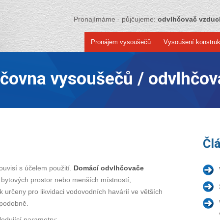
Pronajímáme - půjčujeme:
odvlhčovač vzdu
Pronájem vysoušečů
Vysoušení konstruk
jčovna vysoušečů / odvlhčov
Čl
uvisí s účelem použití.
Domácí odvlhčovače
ytových prostor nebo menších místností,
 určeny pro likvidaci vodovodních havárií ve větších
 podobně.
ledující parametry: