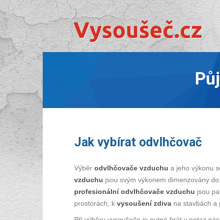
Pů
Jak vybírat odvlhčovač
Výběr
odvlhčovače vzduchu
a jeho výkonu so
vzduchu
jsou svým výkonem dimenzovány do b
profesionální odvlhčovače vzduchu
jsou pak
prostorách, k
vysoušení zdiva
na stavbách a
Při výběru vysoušeče je nutné brát v potaz nás