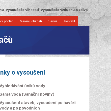
chu
,
vysoušeče vlhkosti
,
vysoušeče vzduchu a zdiva
cí podlah
Měření vlhkosti
Servis
Kontakt
ačů
ánky o vysoušení
Vyhledávání úniků vody
Samá voda (Sanační noviny)
Vysoušení staveb, vysoušení po havárii
vody a po povodních