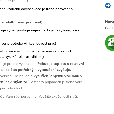
ěně vzduchu odvlhčovače je třeba porovnat s
Nevá
ude odvlhčovač pracovat
)
na na
uje výběr přístroje nejen co do jeho výkonu, ale i
ou je potřeba vlhkost odvést pryč)
vlhčovačů vzduchu je naměřena za ideálních
a vysoká relativní vlhkost).
jší je proces vysoušení.
Pokud je teplota a relativní
inak se čas potřebný k vysoušení zvyšuje.
e většinou nejde jen o
vysušení objemu vzduchu v
ní navlhlých zdí
. V těchto případěch je třeba volit
přetržitý chod.
 Vám rádi poradíme. Využijte zkušeností našich