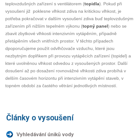
teplovzdušných zařízení s ventilátorem (
topidla
). Pokud při
vysoušení již poklesne vlhkost zdiva na kritickou vlhkost, je
potřeba pokračovat v dalším vysoušení zdiva buď teplovzdušným
zařízením při nižším tepelném výkonu (
topný panel
) nebo se
zbavit zbytkové vlhkosti intenzivním vytápěním, případně
přetápěním všech vnitřních prostor. V těchto případech
dpoporučujeme použít odvlhčovače vzduchu, které jsou
nezbytným doplňkem při provozu vytápěcích zařízení (topidel) a
které uvolněnou vlhkost odvedou z vysoušených prostor. Další
dosušení až po dosažení rovnovážné vlhkosti zdiva probíhá v
delším časovém horizontu při intenzivním vytápění staveb, v
topném období za častého větrání jednotlivých místností.
Články o vysoušení
Vyhledávání úniků vody