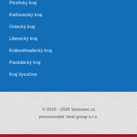
Plzeňský kraj
Karlovarský kraj
Ústecký kraj
Liberecký kraj
Královéhradecký kraj
Pardubický kraj
Kraj Vysočina
© 2010 - 2026 Vysousec.cz
provozovatel: heat group s.r.o.
Již přes 30 let
zajišťujeme odstraňování