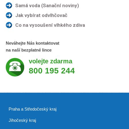
Samá voda (Sanační noviny)
Jak vybírat odvlhčovač
Co na vysoušení vlhkého zdiva
Neváhejte Nás kontaktovat
na naší bezplatné lince
volejte zdarma
800 195 244
Praha a Středočeský kraj
Jihočeský kraj