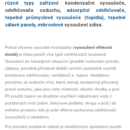
rúzné typy zařízení:
kondenzační vysoušeče,
odvlhčovače vzduchu
, adsorpční odvlhčovače,
tepelné průmyslové vysoušeče (topidla), tepelné
sálavé panely, mikrovlnné
vysoušení zdiva.
Pokud chceme vysoušet novostavby (
vysoušení vlhkosti
domů)
je třeba použít více typů odvlhčovačů současně.
Vysoušení po havarijních situacích (prasklé vodovodní potrubí,
záplavy, povodně,přívalové deště) umožní podstatně urychlit
kombinace odvlhčovače, ventilátorů a topení. Ventilátory
pomohou se sušením míst, která nemají dostatečný přirozený
proud vzduchu, jako jsou rohy místností, dlouhé chodby a pod.
Při použití topení se dosáhne urychlení odpařování vody z
postižených míst (zdivo, betonové podlahy, stropy a pod.) do
volného prostoru, kde je poté vlhkost zachycena odvlhčovači
(vysoušeči) a odvedena.
Pro povodní postižené oblasti je osvědčeným způsobem použití