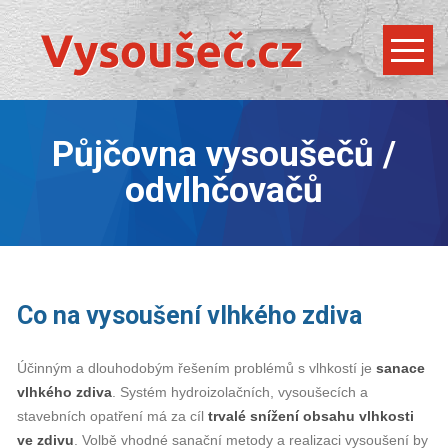
Půjčovna vysoušečů /
odvlhčovačů
Co na vysoušení vlhkého zdiva
Účinným a dlouhodobým řešením problémů s vlhkostí je
sanace
vlhkého zdiva
. Systém hydroizolačních, vysoušecích a
stavebních opatření má za cíl
trvalé snížení obsahu vlhkosti
ve zdivu
. Volbě vhodné sanační metody a realizaci vysoušení by