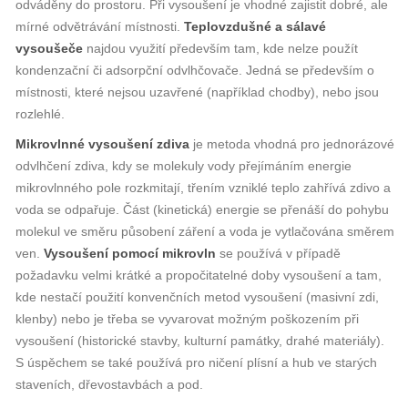
odváděny do prostoru. Při vysoušení je vhodné zajistit dobré, ale
mírné odvětrávání místnosti.
Teplovzdušné a sálavé
vysoušeče
najdou využití především tam, kde nelze použít
kondenzační či adsorpční odvlhčovače. Jedná se především o
místnosti, které nejsou uzavřené (například chodby), nebo jsou
rozlehlé.
Mikrovlnné vysoušení zdiva
je metoda vhodná pro jednorázové
odvlhčení zdiva, kdy se molekuly vody přejímáním energie
mikrovlnného pole rozkmitají, třením vzniklé teplo zahřívá zdivo a
voda se odpařuje. Část (kinetická) energie se přenáší do pohybu
molekul ve směru působení záření a voda je vytlačována směrem
ven.
Vysoušení pomocí mikrovln
se používá v případě
požadavku velmi krátké a propočitatelné doby vysoušení a tam,
kde nestačí použití konvenčních metod vysoušení (masivní zdi,
klenby) nebo je třeba se vyvarovat možným poškozením při
vysoušení (historické stavby, kulturní památky, drahé materiály).
S úspěchem se také používá pro ničení plísní a hub ve starých
staveních, dřevostavbách a pod.