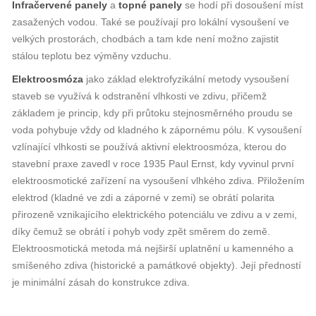
Infračervené panely
a
topné panely
se hodí při dosoušení míst
zasažených vodou. Také se používají pro lokální vysoušení ve
velkých prostorách, chodbách a tam kde není možno zajistit
stálou teplotu bez výměny vzduchu.
Elektroosmóza
jako základ elektrofyzikální metody vysoušení
staveb se využívá k odstranění vlhkosti ve zdivu, přičemž
základem je princip, kdy při průtoku stejnosměrného proudu se
voda pohybuje vždy od kladného k zápornému pólu. K vysoušení
vzlínající vlhkosti se používá aktivní elektroosmóza, kterou do
stavební praxe zavedl v roce 1935 Paul Ernst, kdy vyvinul první
elektroosmotické zařízení na vysoušení vlhkého zdiva. Přiložením
elektrod (kladné ve zdi a záporné v zemi) se obrátí polarita
přirozeně vznikajícího elektrického potenciálu ve zdivu a v zemi,
díky čemuž se obrátí i pohyb vody zpět směrem do země.
Elektroosmotická metoda má nejširší uplatnění u kamenného a
smíšeného zdiva (historické a památkové objekty). Její předností
je minimální zásah do konstrukce zdiva.