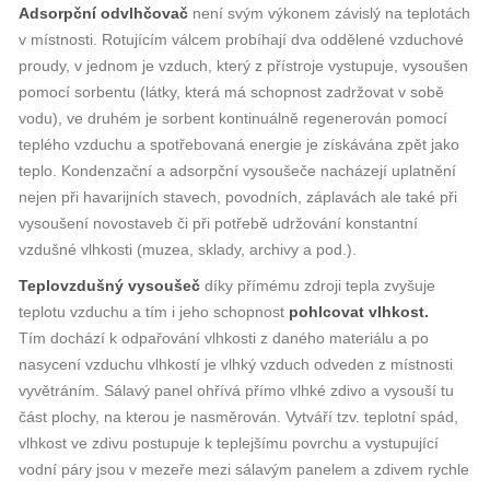
Adsorpční odvlhčovač
není svým výkonem závislý na teplotách
v místnosti. Rotujícím válcem probíhají dva oddělené vzduchové
proudy, v jednom je vzduch, který z přístroje vystupuje, vysoušen
pomocí sorbentu (látky, která má schopnost zadržovat v sobě
vodu), ve druhém je sorbent kontinuálně regenerován pomocí
teplého vzduchu a spotřebovaná energie je získávána zpět jako
teplo. Kondenzační a adsorpční vysoušeče nacházejí uplatnění
nejen při havarijních stavech, povodních, záplavách ale také při
vysoušení novostaveb či při potřebě udržování konstantní
vzdušné vlhkosti (muzea, sklady, archivy a pod.).
Teplovzdušný vysoušeč
díky přímému zdroji tepla zvyšuje
teplotu vzduchu a tím i jeho schopnost
pohlcovat vlhkost.
Tím dochází k odpařování vlhkosti z daného materiálu a po
nasycení vzduchu vlhkostí je vlhký vzduch odveden z místnosti
vyvětráním. Sálavý panel ohřívá přímo vlhké zdivo a vysouší tu
část plochy, na kterou je nasměrován. Vytváří tzv. teplotní spád,
vlhkost ve zdivu postupuje k teplejšímu povrchu a vystupující
vodní páry jsou v mezeře mezi sálavým panelem a zdivem rychle