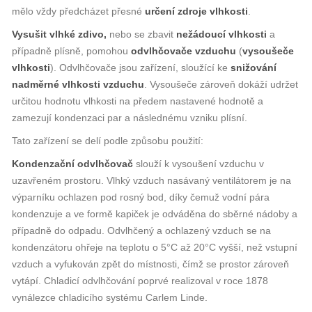
mělo vždy předcházet přesné
určení zdroje vlhkosti
.
Vysušit vlhké zdivo,
nebo se zbavit
nežádoucí vlhkosti
a
případně plísně, pomohou
odvlhčovače vzduchu
(
vysoušeče
vlhkosti
). Odvlhčovače jsou zařízení, sloužící ke
snižování
nadměrné vlhkosti vzduchu
. Vysoušeče zároveň dokáží udržet
určitou hodnotu vlhkosti na předem nastavené hodnotě a
zamezují kondenzaci par a následnému vzniku plísní.
Tato zařízení se delí podle způsobu použití:
Kondenzační odvlhčovač
slouží k vysoušení vzduchu v
uzavřeném prostoru. Vlhký vzduch nasávaný ventilátorem je na
výparníku ochlazen pod rosný bod, díky čemuž vodní pára
kondenzuje a ve formě kapiček je odváděna do sběrné nádoby a
případně do odpadu. Odvlhčený a ochlazený vzduch se na
kondenzátoru ohřeje na teplotu o 5°C až 20°C vyšší, než vstupní
vzduch a vyfukován zpět do místnosti, čímž se prostor zároveň
vytápí. Chladicí odvlhčování poprvé realizoval v roce 1878
vynálezce chladicího systému Carlem Linde.