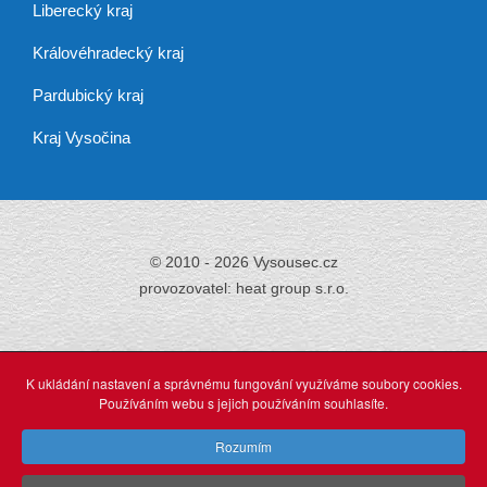
Liberecký kraj
Královéhradecký kraj
Pardubický kraj
Kraj Vysočina
© 2010 - 2026 Vysousec.cz
provozovatel: heat group s.r.o.
Již přes 30 let
zajišťujeme odstraňování
K ukládání nastavení a správnému fungování využíváme soubory cookies.
vlhkosti,
Používáním webu s jejich používáním souhlasíte.
tak neváhejte a využijte našich profesionálních služeb.
Rozumím