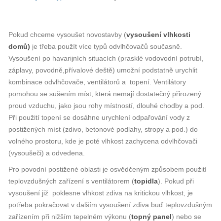
Pokud chceme vysoušet novostavby (
vysoušení vlhkosti
domů)
je třeba použít více typů odvlhčovačů současně.
Vysoušení po havarijních situacích (prasklé vodovodní potrubí,
záplavy, povodně,přívalové deště) umožní podstatně urychlit
kombinace odvlhčovače, ventilátorů a topení. Ventilátory
pomohou se sušením míst, která nemají dostatečný přirozený
proud vzduchu, jako jsou rohy místností, dlouhé chodby a pod.
Při použití topení se dosáhne urychlení odpařování vody z
postižených míst (zdivo, betonové podlahy, stropy a pod.) do
volného prostoru, kde je poté vlhkost zachycena odvlhčovači
(vysoušeči) a odvedena.
Pro povodní postižené oblasti je osvědčeným způsobem použití
teplovzdušných zařízení s ventilátorem (
topidla
). Pokud při
vysoušení již poklesne vlhkost zdiva na kritickou vlhkost, je
potřeba pokračovat v dalším vysoušení zdiva buď teplovzdušným
zařízením při nižším tepelném výkonu (
topný panel
) nebo se