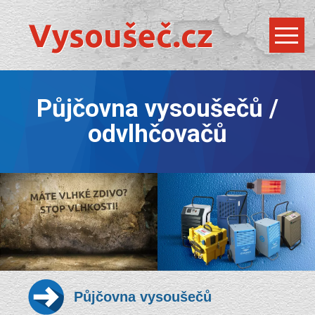
Půjčovna vysoušečů /
odvlhčovačů
Půjčovna vysoušečů