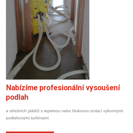
Nabízíme profesionální vysoušení
podlah
a střešních plášťů s tepelnou nebo hlukovou izolací výkonnými
podlahovými turbínami.