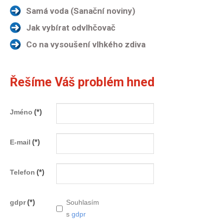
Samá voda (Sanační noviny)
Jak vybírat odvlhčovač
Co na vysoušení vlhkého zdiva
Řešíme Váš problém hned
(*)
Jméno
(*)
E-mail
(*)
Telefon
(*)
gdpr
Souhlasím
s
gdpr